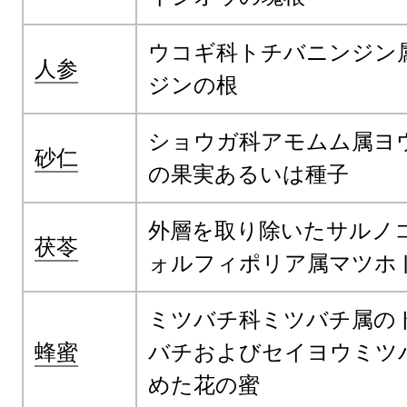
ウコギ科トチバニンジン
人参
ジンの根
ショウガ科アモムム属ヨ
砂仁
の果実あるいは種子
外層を取り除いたサルノ
茯苓
ォルフィポリア属マツホ
ミツバチ科ミツバチ属の
蜂蜜
バチおよびセイヨウミツ
めた花の蜜