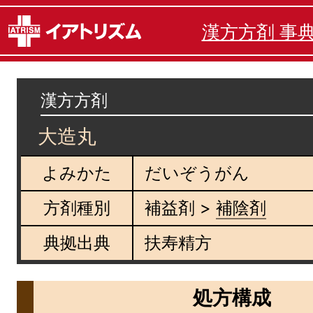
漢方方剤 事
漢方方剤
大造丸
よみかた
だいぞうがん
方剤種別
補益剤 >
補陰剤
典拠出典
扶寿精方
処方構成