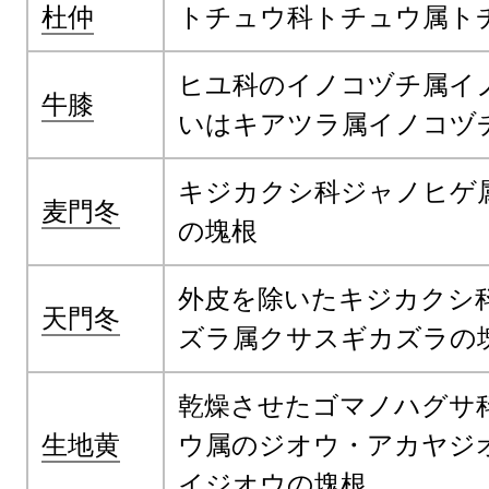
杜仲
トチュウ科トチュウ属ト
ヒユ科のイノコヅチ属イ
牛膝
いはキアツラ属イノコヅ
キジカクシ科ジャノヒゲ
麦門冬
の塊根
外皮を除いたキジカクシ
天門冬
ズラ属クサスギカズラの
乾燥させたゴマノハグサ
生地黄
ウ属のジオウ・アカヤジ
イジオウの塊根