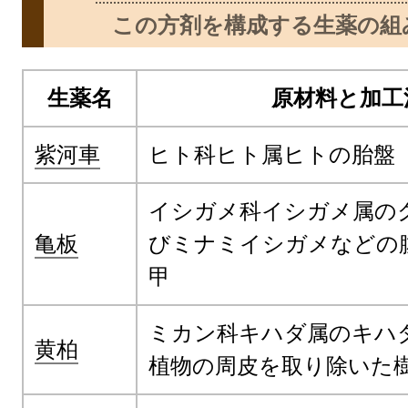
この方剤を構成する生薬の組
生薬名
原材料と加工
紫河車
ヒト科ヒト属ヒトの胎盤
イシガメ科イシガメ属の
亀板
びミナミイシガメなどの
甲
ミカン科キハダ属のキハ
黄柏
植物の周皮を取り除いた