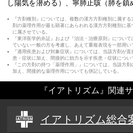
し陽気を潜める）、寧肺止咳（肺を鎮
『方剤種別』については、複数の漢方方剤種別に属する
剤の薬理作用が最も顕著にあらわれる漢方方剤種別に基
に属させている。
『東洋医学的弁証』および『治法・治療原則』について
ていない一般の方を考慮し、あえて重複表現を一部用い
『適用疾患および対象症状』については、当該方剤が直
患・症状に加え、間接的に効力を示す疾患・症状につい
『この方剤の持つ「薬理作用」』については、当該方剤
加え、間接的な薬理作用についても併記している。
『イアトリズム』関連
イアトリズム総合