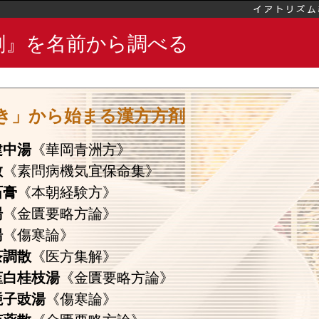
剤』を名前から調べる
き」から始まる漢方方剤
建中湯
《華岡青洲方》
散
《素問病機気宜保命集》
石膏
《本朝経験方》
湯
《金匱要略方論》
湯
《傷寒論》
茶調散
《医方集解》
薤白桂枝湯
《金匱要略方論》
梔子豉湯
《傷寒論》