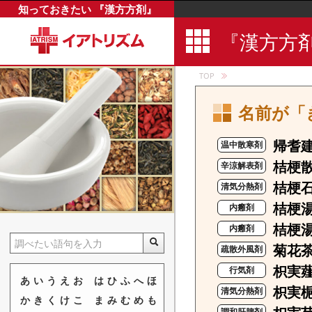
知っておきたい 『漢方方剤』
『漢方方
TOP
名前が「
帰耆
温中散寒剤
桔梗
辛涼解表剤
桔梗
清気分熱剤
桔梗
内癰剤
桔梗
内癰剤
菊花
疏散外風剤
枳実
行気剤
あ
い
う
え
お
は
ひ
ふ
へ
ほ
枳実
清気分熱剤
か
き
く
け
こ
ま
み
む
め
も