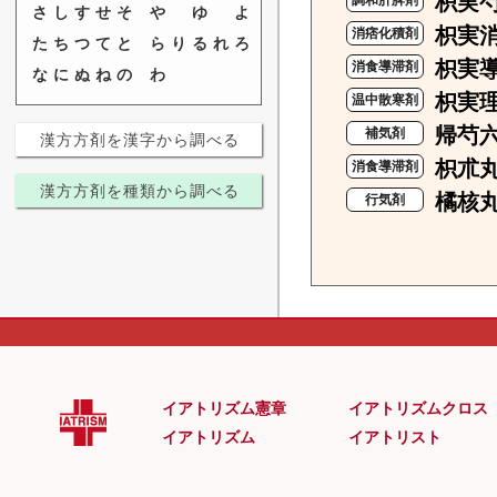
枳実
調和肝脾剤
さ
し
す
せ
そ
や
ゆ
よ
枳実
消痞化積剤
た
ち
つ
て
と
ら
り
る
れ
ろ
枳実
消食導滞剤
な
に
ぬ
ね
の
わ
枳実
温中散寒剤
帰芍
補気剤
漢方方剤を漢字から調べる
枳朮
消食導滞剤
漢方方剤を種類から調べる
橘核
行気剤
イアトリズム憲章
イアトリズムクロス
イアトリズム
イアトリスト