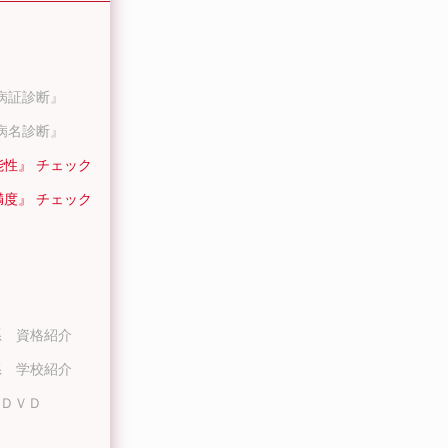
病証診断』
病名診断』
能性』 チェック
満度』 チェック
系 資格紹介
系 学校紹介
ＤＶＤ