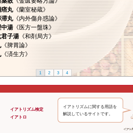
芍薬散
《金匱要略方論》
消痞丸
《蘭室秘蔵》
導滞丸
《内外傷弁惑論》
理中湯
《医方一盤珠》
六君子湯
《和剤局方》
丸
《脾胃論》
丸
《済生方》
1
2
3
4
イアトリズムに関する用語を
イアトリズム検定
解説しているサイトです。
イアトロ