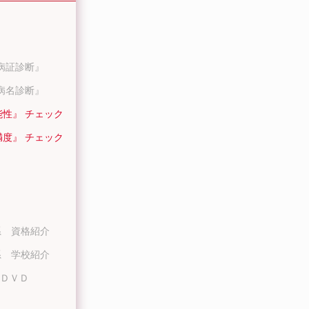
病証診断』
病名診断』
能性』 チェック
満度』 チェック
系 資格紹介
系 学校紹介
ＤＶＤ