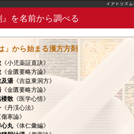
剤』を名前から調べる
は」から始まる漢方方剤
散
《小児薬証直訣》
散
《金匱要略方論》
散及湯
《吉益東洞方》
湯
《金匱要略方論》
栝楼散
《医学心悟》
丹
《丹渓心法》
《傷寒論》
養心丸
《体仁彙編》