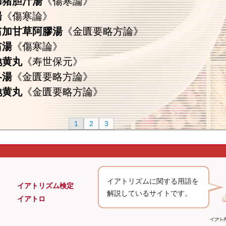
加猪胆汁湯
《傷寒論》
湯
《傷寒論》
翁加甘草阿膠湯
《金匱要略方論》
翁湯
《傷寒論》
地黄丸
《寿世保元》
冬湯
《金匱要略方論》
地黄丸
《金匱要略方論》
1
2
3
イアトリズムに関する用語を
イアトリズム検定
解説しているサイトです。
イアトロ