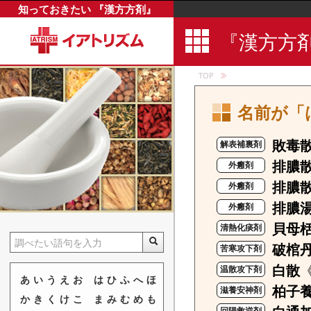
知っておきたい 『漢方方剤』
『漢方方
TOP
名前が「
敗毒
解表補裏剤
排膿
外癰剤
排膿
外癰剤
排膿
外癰剤
貝母
清熱化痰剤
破棺
苦寒攻下剤
白散
温散攻下剤
あ
い
う
え
お
は
ひ
ふ
へ
ほ
柏子
滋養安神剤
か
き
く
け
こ
ま
み
む
め
も