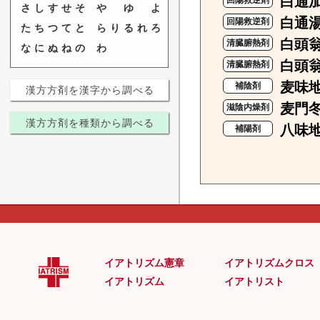
白通
回陽救逆剤
さ
し
す
せ
そ
や
ゆ
よ
白通
回陽救逆剤
た
ち
つ
て
と
ら
り
る
れ
ろ
白頭
清臓腑熱剤
な
に
ぬ
ね
の
わ
白頭
清臓腑熱剤
麦味
補陰剤
漢方方剤を漢字から調べる
麦門
滋陰内燥剤
漢方方剤を種類から調べる
八味
補陽剤
イアトリズム憲章
イアトリズムクロス
イアトリズム
イアトリスト