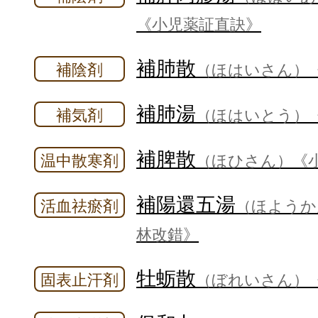
《小児薬証直訣》
補肺散
補陰剤
（ほはいさん）
補肺湯
補気剤
（ほはいとう）
補脾散
温中散寒剤
（ほひさん）
《
補陽還五湯
活血祛瘀剤
（ほようか
林改錯》
牡蛎散
固表止汗剤
（ぼれいさん）