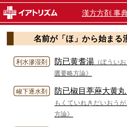
漢方方剤 事
名前が「ほ」から始まる
防已黄耆湯
利水滲湿剤
（ぼういお
匱要略方論》
防已椒目葶藶大黄丸
峻下逐水剤
もくていれきだいおうが
方論》