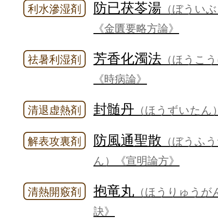
防已茯苓湯
利水滲湿剤
（ぼういぶ
《金匱要略方論》
芳香化濁法
祛暑利湿剤
（ほうこう
《時病論》
封髄丹
清退虚熱剤
（ほうずいたん
防風通聖散
解表攻裏剤
（ぼうふう
ん）
《宣明論方》
抱竜丸
清熱開竅剤
（ほうりゅうが
訣》