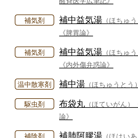
醒斉医学広筆記》
補中益気湯
補気剤
（ほちゅう
《脾胃論》
補中益気湯
補気剤
（ほちゅう
《内外傷弁惑論》
補中湯
温中散寒剤
（ほちゅうとう
布袋丸
駆虫剤
（ほていがん）
論》
補肺阿膠湯
補陰剤
（ほはいあ