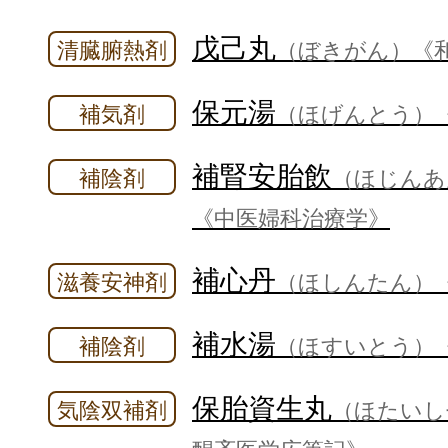
戊己丸
清臓腑熱剤
（ぼきがん）
《
保元湯
補気剤
（ほげんとう）
補腎安胎飲
補陰剤
（ほじんあ
《中医婦科治療学》
補心丹
滋養安神剤
（ほしんたん）
補水湯
補陰剤
（ほすいとう）
保胎資生丸
気陰双補剤
（ほたいし