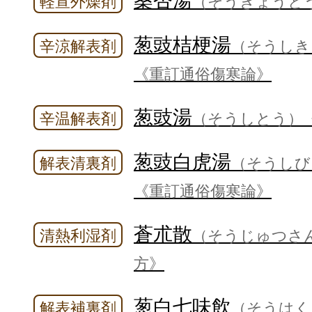
桑杏湯
軽宣外燥剤
（そうきょうと
葱豉桔梗湯
辛涼解表剤
（そうしき
《重訂通俗傷寒論》
葱豉湯
辛温解表剤
（そうしとう）
葱豉白虎湯
解表清裏剤
（そうしび
《重訂通俗傷寒論》
蒼朮散
清熱利湿剤
（そうじゅつさ
方》
葱白七味飲
解表補裏剤
（そうはく