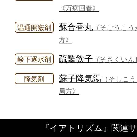
《万病回春》
蘇合香丸
温通開竅剤
（そごうこう
方》
疏鑿飲子
峻下逐水剤
（そさくいん
蘇子降気湯
降気剤
（そしこう
局方》
『イアトリズム』関連