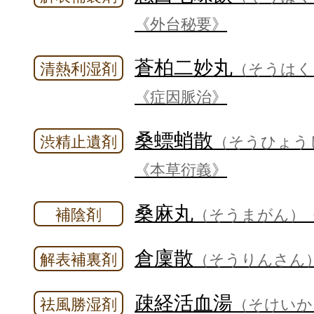
《外台秘要》
蒼柏二妙丸
清熱利湿剤
（そうはく
《症因脈治》
桑螵蛸散
渋精止遺剤
（そうひょう
《本草衍義》
桑麻丸
補陰剤
（そうまがん）
倉廩散
解表補裏剤
（そうりんさん
疎経活血湯
祛風勝湿剤
（そけいか