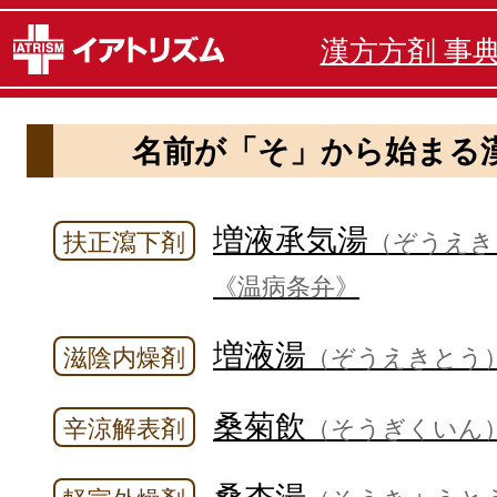
漢方方剤 事
名前が「そ」から始まる
増液承気湯
扶正瀉下剤
（ぞうえき
《温病条弁》
増液湯
滋陰内燥剤
（ぞうえきとう
桑菊飲
辛涼解表剤
（そうぎくいん