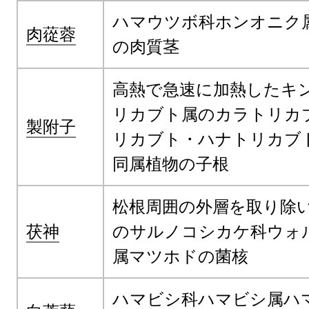
ハマウツボ科ホンオニク
肉蓯蓉
の肉質茎
高熱で急速に加熱したキ
リカブト属のカラトリカ
製附子
リカブト・ハナトリカブ
同属植物の子根
松根周囲の外層を取り除
茯神
のサルノコシカケ科ウォ
属マツホドの菌核
ハマビシ科ハマビシ属ハ