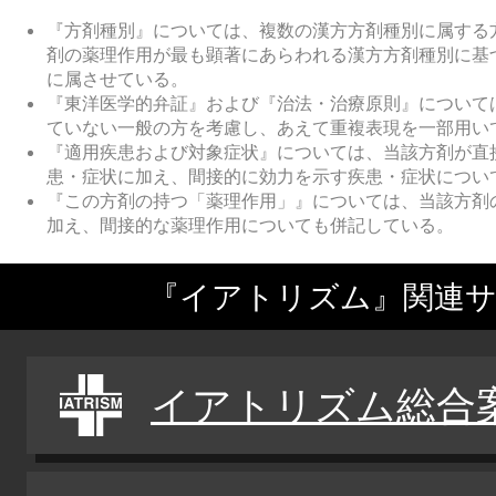
『方剤種別』については、複数の漢方方剤種別に属する
剤の薬理作用が最も顕著にあらわれる漢方方剤種別に基
に属させている。
『東洋医学的弁証』および『治法・治療原則』について
ていない一般の方を考慮し、あえて重複表現を一部用い
『適用疾患および対象症状』については、当該方剤が直
患・症状に加え、間接的に効力を示す疾患・症状につい
『この方剤の持つ「薬理作用」』については、当該方剤
加え、間接的な薬理作用についても併記している。
『イアトリズム』関連
イアトリズム総合