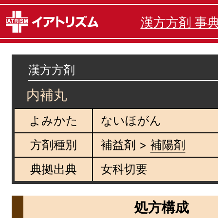
漢方方剤 事
漢方方剤
内補丸
よみかた
ないほがん
方剤種別
補益剤 >
補陽剤
典拠出典
女科切要
処方構成