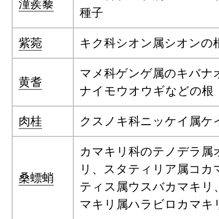
潼蒺藜
種子
紫菀
キク科シオン属シオンの
マメ科ゲンゲ属のキバナ
黄耆
ナイモウオウギなどの根
肉桂
クスノキ科ニッケイ属ケ
カマキリ科のテノデラ属
リ、スタティリア属コカ
桑螵蛸
ティス属ウスバカマキリ
マキリ属ハラビロカマキ