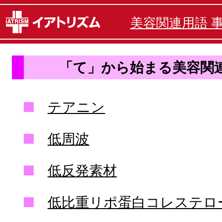
美容関連用語 
「て」から始まる美容関
テアニン
低周波
低反発素材
低比重リポ蛋白コレステロ