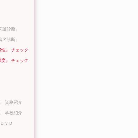
病証診断』
病名診断』
能性』 チェック
満度』 チェック
系 資格紹介
系 学校紹介
ＤＶＤ