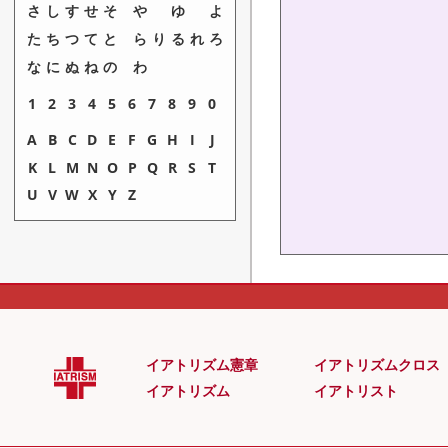
さ
し
す
せ
そ
や
ゆ
よ
た
ち
つ
て
と
ら
り
る
れ
ろ
な
に
ぬ
ね
の
わ
1
2
3
4
5
6
7
8
9
0
A
B
C
D
E
F
G
H
I
J
K
L
M
N
O
P
Q
R
S
T
U
V
W
X
Y
Z
イアトリズム憲章
イアトリズムクロス
イアトリズム
イアトリスト