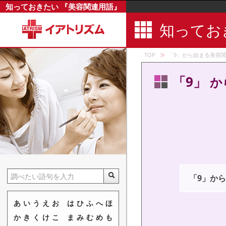
知っておきたい 『美容関連用語』
知ってお
TOP
「9」から始まる美容
「9」
か
「
9
」から
あ
い
う
え
お
は
ひ
ふ
へ
ほ
か
き
く
け
こ
ま
み
む
め
も