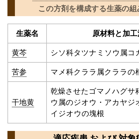
この方剤を構成する生薬の組
生薬名
原材料と加工
黄芩
シソ科タツナミソウ属コ
苦参
マメ科クララ属クララの
乾燥させたゴマノハグサ
干地黄
ウ属のジオウ・アカヤジ
イジオウの塊根
適応疾患 および 対象