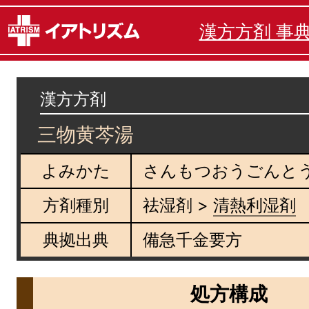
漢方方剤 事
漢方方剤
三物黄芩湯
よみかた
さんもつおうごんと
方剤種別
祛湿剤 >
清熱利湿剤
典拠出典
備急千金要方
処方構成