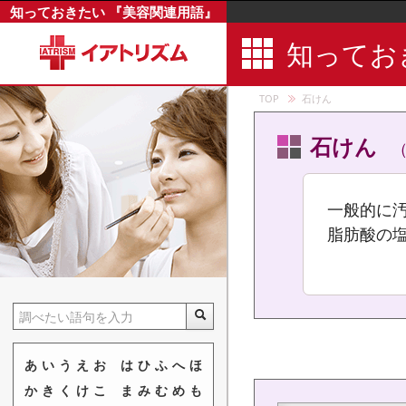
知っておきたい 『美容関連用語』
睡眠
知ってお
睡眠障害
水溶性
TOP
石けん
水溶性ビタ
スカルプ
石けん
スクラブ
スクワラン
一般的に
ステアリン
脂肪酸の
ステビア
ステロイド
制汗剤
精製
精製水
あ
い
う
え
お
は
ひ
ふ
へ
ほ
精油
か
き
く
け
こ
ま
み
む
め
も