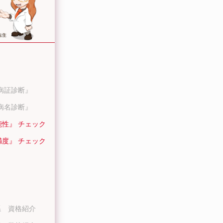
病証診断』
病名診断』
能性』 チェック
満度』 チェック
系 資格紹介