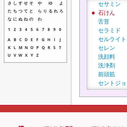
セサミン
さ
し
す
せ
そ
や
ゆ
よ
た
ち
つ
て
と
ら
り
る
れ
ろ
石けん
な
に
ぬ
ね
の
わ
舌苔
セラミド
1
2
3
4
5
6
7
8
9
0
セルライト
A
B
C
D
E
F
G
H
I
J
セレン
K
L
M
N
O
P
Q
R
S
T
U
V
W
X
Y
Z
洗顔料
洗浄剤
前頭筋
セントジョ
ソウハクヒ
僧帽筋
組織
組織液
組織呼吸