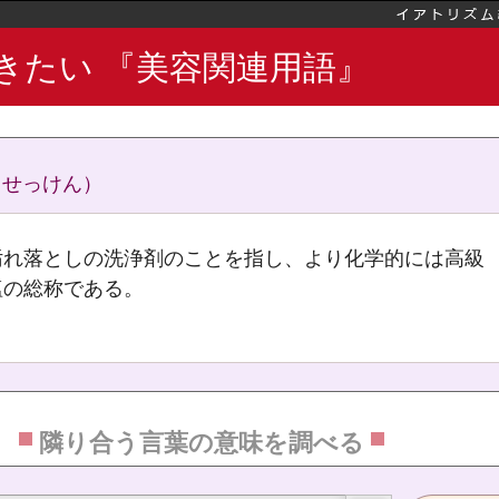
きたい 『美容関連用語』
ミン
（せっけん）
汚れ落としの洗浄剤のことを指し、より化学的には高級
酸
塩の総称である。
隣り合う言葉の意味を調べる