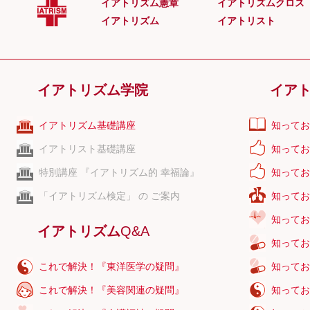
イアトリズム憲章
イアトリズムクロス
そばアレル
イアトリズム
イアトリスト
そばかす
ダイエット
大豆オリゴ
イアトリズム学院
イア
大豆サポニ
体性感覚野
イアトリズム基礎講座
知ってお
大腿四頭筋
イアトリスト基礎講座
知ってお
特別講座 『イアトリズム的 幸福論』
知ってお
「イアトリズム検定」 の ご案内
知ってお
知ってお
イアトリズム
Q&A
知ってお
これで解決！『東洋医学の疑問』
知ってお
これで解決！『美容関連の疑問』
知ってお