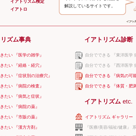
イアトリズム検定
解説しているサイトです。
ギー
イアトロ
糖
トリズム事典
イアトリズム診断
ン
きたい 『医学の雑学』
自分でできる 『東洋医学 
きたい 『経絡・経穴』
自分でできる 『西洋医学 
きたい 『症状別の治療穴』
自分でできる 『病気の可
きたい 『病院の検査』
自分でできる 『体質・肥
きたい 『病気と症状』
イアトリズム
etc.
きたい 『病院の薬』
きたい 『市販の薬』
イアトリズム ギャラリー
きたい 『漢方方剤』
『医療/美容/福祉/健康』 