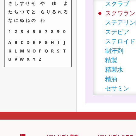
スクラブ
さ
し
す
せ
そ
や
ゆ
よ
た
ち
つ
て
と
ら
り
る
れ
ろ
スクワラン
な
に
ぬ
ね
の
わ
ステアリン
ステビア
1
2
3
4
5
6
7
8
9
0
ステロイド
A
B
C
D
E
F
G
H
I
J
制汗剤
K
L
M
N
O
P
Q
R
S
T
精製
U
V
W
X
Y
Z
精製水
精油
セサミン
石けん
舌苔
セラミド
セルライト
セレン