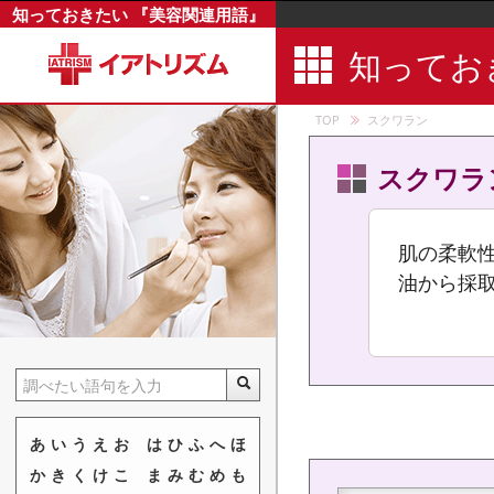
知っておきたい 『美容関連用語』
食物繊維
知ってお
シルク
真菌
TOP
スクワラン
新陳代謝
シンメトリ
スクワラ
忍冬
水酸化カリ
肌の柔軟
水酸化ナト
油から採
スイートア
睡眠
睡眠障害
水溶性
水溶性ビタ
あ
い
う
え
お
は
ひ
ふ
へ
ほ
スカルプ
か
き
く
け
こ
ま
み
む
め
も