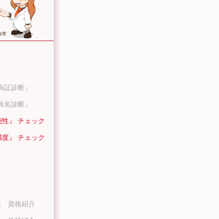
病証診断』
病名診断』
能性』 チェック
満度』 チェック
系 資格紹介