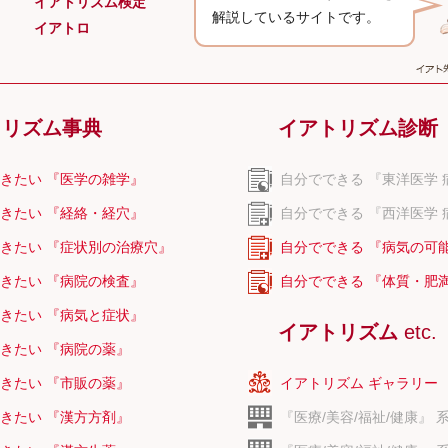
イアトリズム検定
解説しているサイトです。
イアトロ
ーンズワート
トリズム事典
イアトリズム診断
エキス
きたい 『医学の雑学』
自分でできる 『東洋医学 
きたい 『経絡・経穴』
自分でできる 『西洋医学 
きたい 『症状別の治療穴』
自分でできる 『病気の可
きたい 『病院の検査』
自分でできる 『体質・肥
きたい 『病気と症状』
イアトリズム
etc.
きたい 『病院の薬』
きたい 『市販の薬』
イアトリズム ギャラリー
きたい 『漢方方剤』
『医療/美容/福祉/健康』 