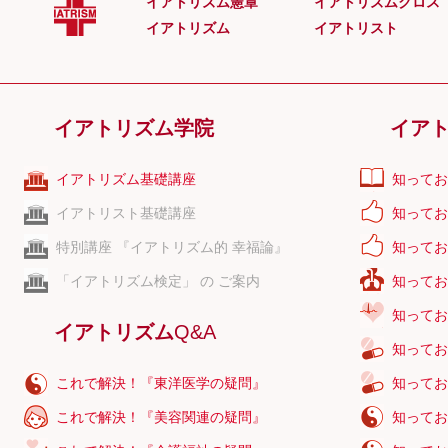
イアトリズム憲章
イアトリズムクロス
洗顔料
イアトリズム
イアトリスト
洗浄剤
前頭筋
セントジョ
イアトリズム学院
イア
ソウハクヒ
僧帽筋
イアトリズム基礎講座
知ってお
組織
イアトリスト基礎講座
知ってお
特別講座 『イアトリズム的 幸福論』
知ってお
「イアトリズム検定」 の ご案内
知ってお
知ってお
イアトリズム
Q&A
知ってお
これで解決！『東洋医学の疑問』
知ってお
これで解決！『美容関連の疑問』
知ってお