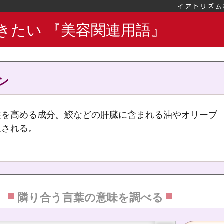
きたい 『美容関連用語』
ー
ン
ウム
性を高める成分。鮫などの肝臓に含まれる油やオリーブ
リウム
取される。
ーモンド油
隣り合う言葉の意味を調べる
ミン