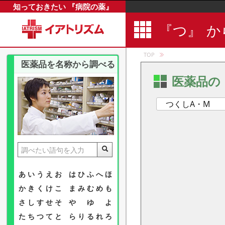
知っておきたい 『病院の薬』
『つ』
か
TOP
医薬品を名称から調べる
医薬品の
つくしA・M
あ
い
う
え
お
は
ひ
ふ
へ
ほ
か
き
く
け
こ
ま
み
む
め
も
さ
し
す
せ
そ
や
ゆ
よ
た
ち
つ
て
と
ら
り
る
れ
ろ