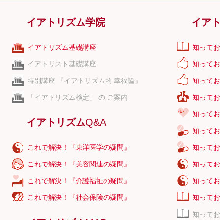
あ
い
う
え
お
は
ひ
ふ
へ
ほ
肝臓の薬
神経の薬
か
き
く
け
こ
ま
み
む
め
も
イアトリズム学院
イア
パーキンソン
リウマチの薬
さ
し
す
せ
そ
や
ゆ
よ
痛風の薬
骨粗鬆症の薬
た
ち
つ
て
と
ら
り
る
れ
ろ
イアトリズム基礎講座
知ってお
女性の薬
男性の薬
な
に
ぬ
ね
の
わ
エイズ-HIV
甲状腺の薬
イアトリスト基礎講座
知ってお
ビタミン剤
ホルモン剤
1
2
3
4
5
6
7
8
9
0
特別講座 『イアトリズム的 幸福論』
知ってお
利尿剤
その他の薬
A
B
C
D
E
F
G
H
I
J
「イアトリズム検定」 の ご案内
知ってお
K
L
M
N
O
P
Q
R
S
T
知ってお
U
V
W
X
Y
Z
イアトリズム
Q&A
知ってお
これで解決！『東洋医学の疑問』
知ってお
これで解決！『美容関連の疑問』
知ってお
これで解決！『介護福祉の疑問』
知ってお
これで解決！『社会保険の疑問』
知ってお
知ってお