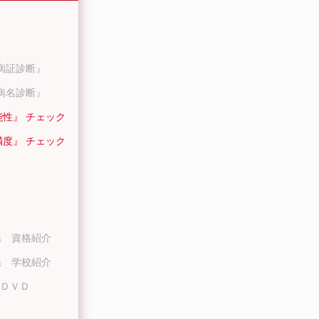
病証診断』
病名診断』
能性』 チェック
満度』 チェック
系 資格紹介
系 学校紹介
ＤＶＤ