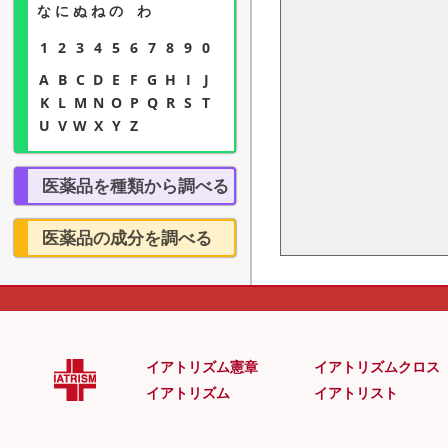
な
に
ぬ
ね
の
わ
1
2
3
4
5
6
7
8
9
0
A
B
C
D
E
F
G
H
I
J
K
L
M
N
O
P
Q
R
S
T
U
V
W
X
Y
Z
医薬品を種類から調べる
消化器系の薬
呼吸器系の薬
医薬品の成分を調べる
泌尿器系の薬
循環器系の薬
がん・腫瘍
感染症等の薬
解熱・鎮痛剤
抗生抗炎症剤
アレルギー
皮膚の薬
眼・耳・鼻
ヘルペスの薬
イアトリズム憲章
イアトリズムクロス
頭痛の薬
めまいの薬
イアトリズム
イアトリスト
不眠症の薬
精神・認知症
代謝性疾患
糖尿病の薬