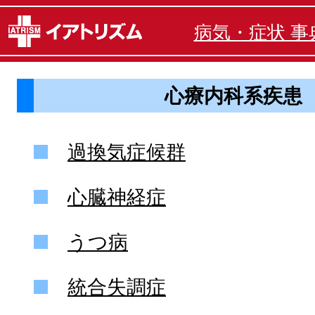
病気・症状 事
心療内科系疾患
過換気症候群
心臓神経症
うつ病
統合失調症