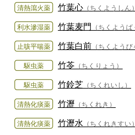
竹葉心
清熱瀉火薬
（ちくようしん
竹葉麦門
利水滲湿薬
（ちくようば
竹葉白前
止咳平喘薬
（ちくようび
竹苓
駆虫薬
（ちくりょう）
竹鈴芝
駆虫薬
（ちくれいし）
竹瀝
清熱化痰薬
（ちくれき）
竹瀝水
清熱化痰薬
（ちくれきすい