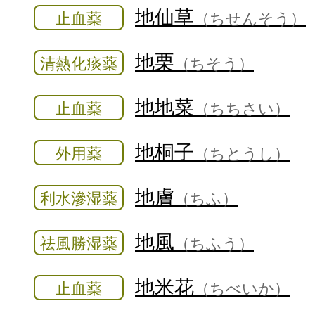
地仙草
止血薬
（ちせんそう）
地栗
清熱化痰薬
（ちそう）
地地菜
止血薬
（ちちさい）
地桐子
外用薬
（ちとうし）
地膚
利水滲湿薬
（ちふ）
地風
祛風勝湿薬
（ちふう）
地米花
止血薬
（ちべいか）