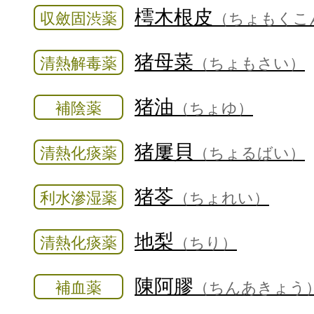
樗木根皮
収斂固渋薬
（ちょもくこ
猪母菜
清熱解毒薬
（ちょもさい）
猪油
補陰薬
（ちょゆ）
猪屢貝
清熱化痰薬
（ちょるばい）
猪苓
利水滲湿薬
（ちょれい）
地梨
清熱化痰薬
（ちり）
陳阿膠
補血薬
（ちんあきょう