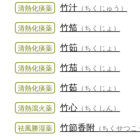
竹汁
清熱化痰薬
（ちくじゅう）
竹笳
清熱化痰薬
（ちくじょ）
竹筎
清熱化痰薬
（ちくじょ）
竹茄
清熱化痰薬
（ちくじょ）
竹茹
清熱化痰薬
（ちくじょ）
竹心
清熱瀉火薬
（ちくしん）
竹節香附
祛風勝湿薬
（ちくせつこ