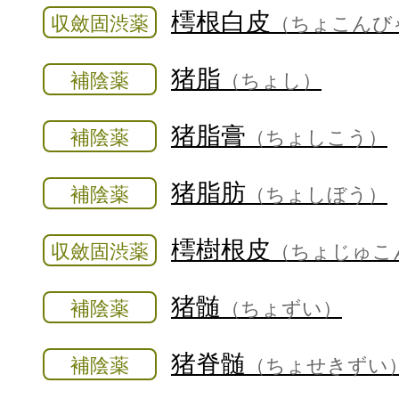
樗根白皮
収斂固渋薬
（ちょこんび
猪脂
補陰薬
（ちょし）
猪脂膏
補陰薬
（ちょしこう）
猪脂肪
補陰薬
（ちょしぼう）
樗樹根皮
収斂固渋薬
（ちょじゅこ
猪髄
補陰薬
（ちょずい）
猪脊髄
補陰薬
（ちょせきずい