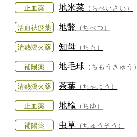
地米菜
止血薬
（ちべいさい）
地鼈
活血祛瘀薬
（ちべつ）
知母
清熱瀉火薬
（ちも）
地毛球
補陽薬
（ちもうきゅう
茶葉
清熱瀉火薬
（ちゃよう）
地楡
止血薬
（ちゆ）
虫草
補陽薬
（ちゅうそう）