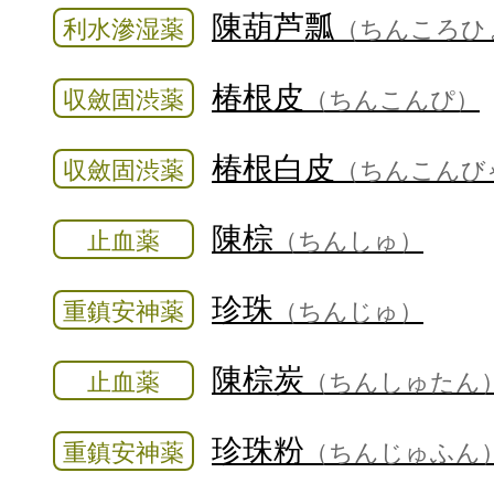
陳葫芦瓢
利水滲湿薬
（ちんころひ
椿根皮
収斂固渋薬
（ちんこんぴ）
椿根白皮
収斂固渋薬
（ちんこんび
陳棕
止血薬
（ちんしゅ）
珍珠
重鎮安神薬
（ちんじゅ）
陳棕炭
止血薬
（ちんしゅたん
珍珠粉
重鎮安神薬
（ちんじゅふん