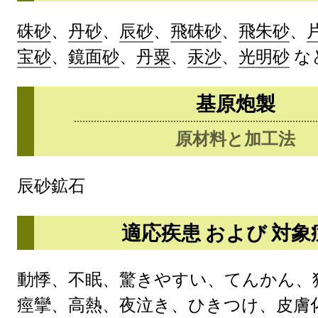
硃砂
、
丹砂
、
辰砂
、
飛硃砂
、
飛朱砂
、
宝砂
、
鏡面砂
、
丹粟
、
汞沙
、
光明砂
な
基原炮製
原材料と加工法
辰砂鉱石
適応疾患 および 対象
動悸、不眠、驚きやすい、てんかん、
痙攣、高熱、夜泣き、ひきつけ、皮膚