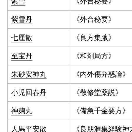
紫雪
《外台秘要》
紫雪丹
《外台秘要》
七厘散
《良方集腋》
至宝丹
《和剤局方》
朱砂安神丸
《内外傷弁惑論》
小児回春丹
《敬修堂薬説》
神麹丸
《備急千金要方》
人馬平安散
《良朋滙集経験神