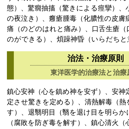
態）、驚癇抽搐（驚きによる痙攣）、
の夜泣き）、癰瘡腫毒（化膿性の皮膚
痛（のどのはれと痛み）、口舌生瘡（
のができる）、煩躁神昏（いらだちと
治法・治療原則
東洋医学的治療法と治療
鎮心安神（心を鎮め神を安ず）、安神
定させ驚きを定める）、清熱解毒（熱
す）、退翳明目（翳を退け目を明らか
（腐敗を防ぎ毒を解す）、鎮心清火（