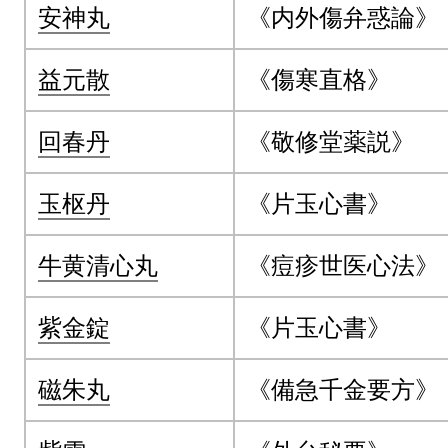
安神丸
《内外傷弁惑論》
益元散
《傷寒直格》
回春丹
《敬修堂薬説》
玉枢丹
《片玉心書》
牛黄清心丸
《痘疹世医心法》
紫金錠
《片玉心書》
磁朱丸
《備急千金要方》