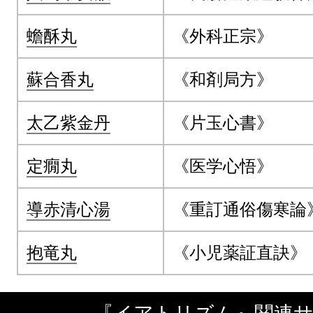
蟾酥丸
《外科正宗》
蘇合香丸
《和剤局方》
太乙紫金丹
《片玉心書》
定癇丸
《医学心悟》
導赤清心湯
《重訂通俗傷寒論
抱竜丸
《小児薬証直訣》