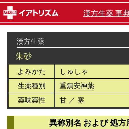
漢方生薬 事
漢方生薬
朱砂
よみかた
しゅしゃ
生薬種別
重鎮安神薬
薬味薬性
甘 ／ 寒
異称別名 および 処方