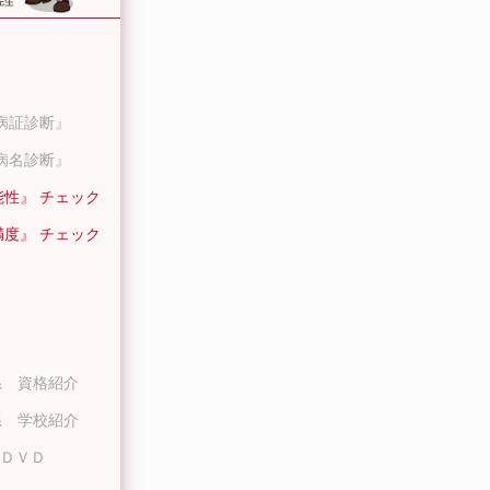
病証診断』
病名診断』
能性』 チェック
満度』 チェック
系 資格紹介
系 学校紹介
ＤＶＤ