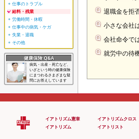
仕事のトラブル
退職金を拒
給料・残業
労働時間・休暇
小さな会社
仕事中の病気・ケガ
失業・退職
会社命令で
その他
就労中の待
健康保険 Q&A
病気・出産・死亡など、
いざという時の健康保険
にまつわるさまざまな疑
問にお答えしています
病気・ケガ
死亡・遺族
出産・育児
扶養家族
イアトリズム憲章
イアトリズムクロス
その他
イアトリズム
イアトリスト