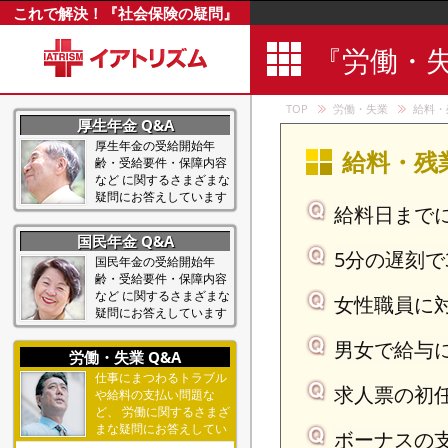
これで解決！『社会保険の疑問』
『労働・
TOP
労働・失業
給料・
厚生年金 Q&A
厚生年金の受給開始年
給料・残
齢・受給要件・保障内容
など に関するさまざまな
疑問にお答えしています
給料日まで
高齢者
国民年金 Q&A
病気・ケガ
5分の遅刻で
国民年金の受給開始年
死亡・遺族
齢・受給要件・保障内容
など に関するさまざまな
女性職員に
その他
疑問にお答えしています
高齢者
男女で給与に
労働・失業 Q&A
病気・ケガ
仕事にまつわるトラブル
求人票の初
死亡・遺族
や給料の支払い問題な
ど、 労働に関するさまざ
その他
まな疑問にお答えしてい
ボーナスの
ます