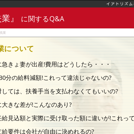
失業』
に関するQ&A
残業
業
について
に急きょ妻が出産!費用はどうしたら・・・
30分の給料減額!これって違法じゃないの?
対しては、扶養手当を支払わなくてもいいの?
大きな差が!こんなのあり?
任給見込額と実際に受け取った額に違いが!これって
支給要件は会社が自由に決めれるの?