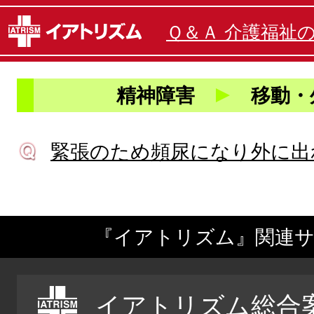
Ｑ＆Ａ 介護福祉
精神障害
移動・
緊張のため頻尿になり外に出
『イアトリズム』関連
イアトリズム総合