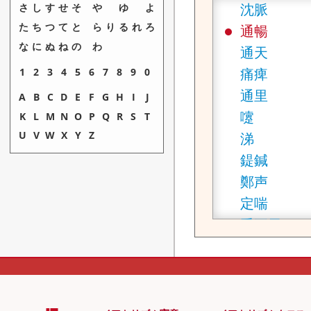
沈脈
さ
し
す
せ
そ
や
ゆ
よ
た
ち
つ
て
と
ら
り
る
れ
ろ
通暢
な
に
ぬ
ね
の
わ
通天
痛痺
1
2
3
4
5
6
7
8
9
0
通里
A
B
C
D
E
F
G
H
I
J
嚔
K
L
M
N
O
P
Q
R
S
T
U
V
W
X
Y
Z
涕
鍉鍼
鄭声
定喘
手五里
手三里
転化
伝化の腑
天癸