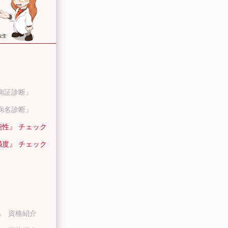
病証診断』
病名診断』
能性』 チェック
満度』 チェック
系 資格紹介