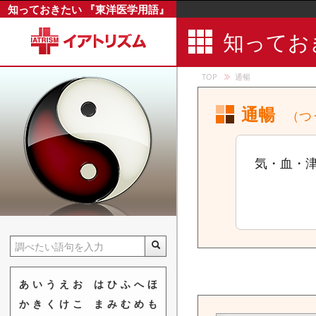
知っておきたい 『東洋医学用語』
肘髎
知ってお
中膂兪
聴会
TOP
通暢
張介賓の四
長期微熱
通暢
（つ
聴宮
長強
気・血・
輒筋
長鍼
脹痛
重痛
潮熱
直鍼刺
あ
い
う
え
お
は
ひ
ふ
へ
ほ
直接灸
か
き
く
け
こ
ま
み
む
め
も