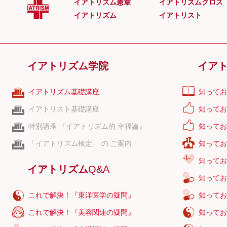
イアトリズム憲章
イアトリズムクロス
天谿
イアトリズム
イアトリスト
天衝
天枢
天井
イアトリズム学院
イア
天泉
天宗
イアトリズム基礎講座
知ってお
天窓
イアトリスト基礎講座
知ってお
特別講座 『イアトリズム的 幸福論』
知ってお
「イアトリズム検定」 の ご案内
知ってお
知ってお
イアトリズム
Q&A
知ってお
これで解決！『東洋医学の疑問』
知ってお
これで解決！『美容関連の疑問』
知ってお