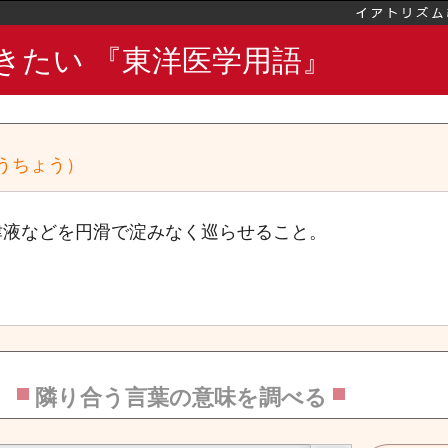
きたい 『東洋医学用語』
華の穴
うちょう）
津液などを円滑で淀みなく巡らせること。
隣り合う言葉の意味を調べる