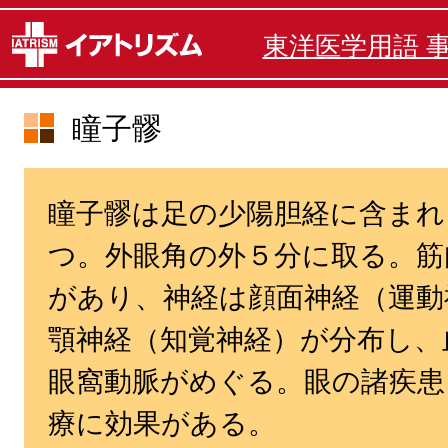
東洋医学用語 
瞳子髎
瞳子髎は足の少陽胆経に含まれ
つ。外眼角の外５分に取る。筋
があり、神経は顔面神経（運動
顎神経（知覚神経）が分布し、
眼窩動脈がめぐる。眼の諸疾患
療に効果がある。