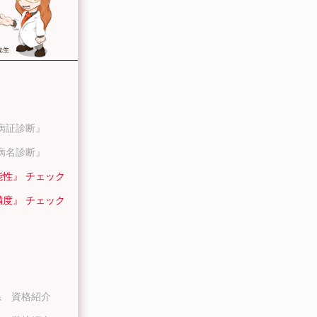
病証診断』
病名診断』
能性』 チェック
満度』 チェック
系 資格紹介