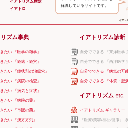
イアトリズム検定
解説しているサイトです。
イアトロ
トリズム事典
イアトリズム診断
きたい 『医学の雑学』
自分でできる 『東洋医学 
きたい 『経絡・経穴』
自分でできる 『西洋医学 
きたい 『症状別の治療穴』
自分でできる 『病気の可
きたい 『病院の検査』
自分でできる 『体質・肥
きたい 『病気と症状』
イアトリズム
etc.
きたい 『病院の薬』
きたい 『市販の薬』
イアトリズム ギャラリー
きたい 『漢方方剤』
『医療/美容/福祉/健康』 