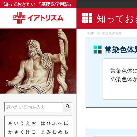
知っておきたい 『基礎医学用語』
小鎖骨上窩
知ってお
小指
上耳介筋
TOP
常染色体異常
小指外転筋
小趾外転筋
常染色体
小指伸筋
小指伸筋腱
常染色体
小指対立筋
の染色体
情緒障害
上唇
上唇挙筋
上唇小帯
上唇動脈
あ
い
う
え
お
は
ひ
ふ
へ
ほ
上唇鼻翼挙
か
き
く
け
こ
ま
み
む
め
も