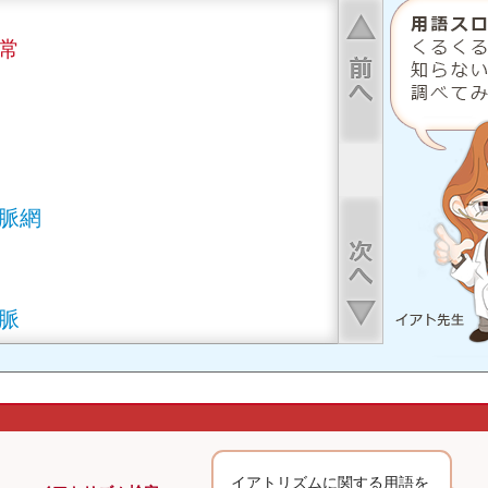
上へ
常
下へ
脈網
脈
イアトリズムに関する用語を