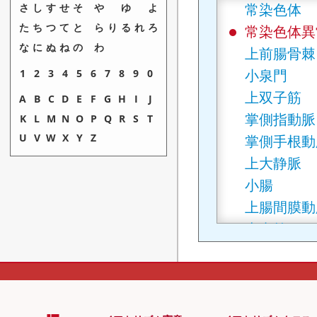
常染色体
さ
し
す
せ
そ
や
ゆ
よ
た
ち
つ
て
と
ら
り
る
れ
ろ
常染色体異
な
に
ぬ
ね
の
わ
上前腸骨棘
小泉門
1
2
3
4
5
6
7
8
9
0
上双子筋
A
B
C
D
E
F
G
H
I
J
掌側指動脈
K
L
M
N
O
P
Q
R
S
T
U
V
W
X
Y
Z
掌側手根動
上大静脈
小腸
上腸間膜動
上直筋
上椎切痕
小殿筋
小転子
上殿神経