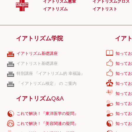
イアトリズム憲章
イアトリズムクロス
上殿動脈
イアトリズム
イアトリスト
上殿皮神経
上橈尺関節
小脳
イアトリズム学院
イア
上腹壁動脈
踵立方関節
イアトリズム基礎講座
知ってお
上肋骨窩
イアトリスト基礎講座
知ってお
特別講座 『イアトリズム的 幸福論』
知ってお
「イアトリズム検定」 の ご案内
知ってお
知ってお
イアトリズム
Q&A
知ってお
これで解決！『東洋医学の疑問』
知ってお
これで解決！『美容関連の疑問』
知ってお