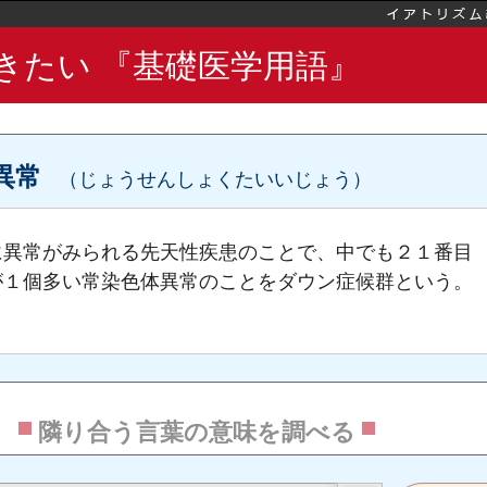
きたい 『基礎医学用語』
異常
（じょうせんしょくたいいじょう）
に異常がみられる先天性疾患のことで、中でも２１番目
が１個多い常染色体異常のことをダウン症候群という。
隣り合う言葉の意味を調べる
筋