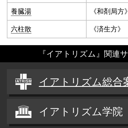
養臓湯
《和剤局方
六柱散
《済生方》
『イアトリズム』関連
イアトリズム総合
イアトリズム学院