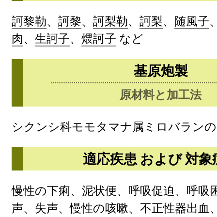
訶黎勒
、
訶黎
、
訶梨勒
、
訶梨
、
随風子
肉
、
生訶子
、
煨訶子
など
基原炮製
原材料と加工法
シクンシ科モモタマナ属ミロバランの
適応疾患 および 対象
慢性の下痢、泥状便、呼吸促迫、呼吸
声、失声、慢性の咳嗽、不正性器出血