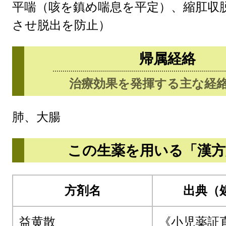
平喘（咳を鎮め喘息を平定）、縮肛収
させ脱出を防止）
帰属経絡
治療効果を発揮する主な経
肺、大腸
この生薬を用いる「漢方
方剤名
出典（
益黄散
《小児薬証