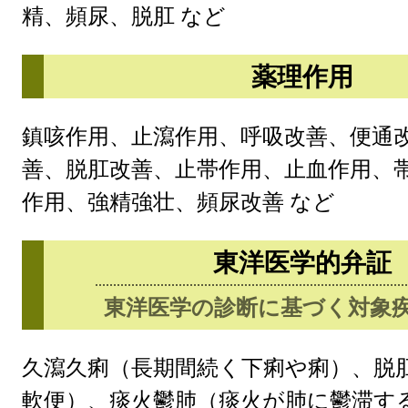
精、頻尿、脱肛 など
薬理作用
鎮咳作用、止瀉作用、呼吸改善、便通
善、脱肛改善、止帯作用、止血作用、
作用、強精強壮、頻尿改善 など
東洋医学的弁証
東洋医学の診断に基づく対象
久瀉久痢（長期間続く下痢や痢）、脱
軟便）、痰火鬱肺（痰火が肺に鬱滞す