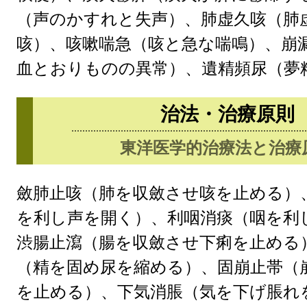
（声のかすれと失声）、肺虚久咳（肺
咳）、咳嗽喘急（咳と急な喘鳴）、崩
血とおりものの異常）、遺精頻尿（夢
治法・治療原則
東洋医学的治療法と治療
斂肺止咳（肺を収斂させ咳を止める）
を利し声を開く）、利咽消痰（咽を利
渋腸止瀉（腸を収斂させ下痢を止める
（精を固め尿を縮める）、固崩止帯（
を止める）、下気消脹（気を下げ脹れ