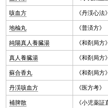
咳血方
《丹渓心法
地楡丸
《普済方》
純陽真人養臓湯
《和剤局方
真人養臓湯
《和剤局方
蘇合香丸
《和剤局方
丹渓咳血方
《医方考》
補脾散
《小児薬証