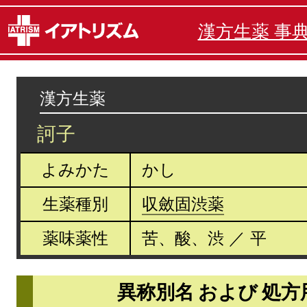
漢方生薬 事
漢方生薬
訶子
よみかた
かし
生薬種別
収斂固渋薬
薬味薬性
苦、酸、渋 ／ 平
異称別名 および 処方