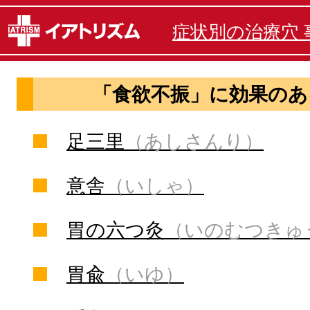
症状別の治療穴 
「食欲不振」に効果のあ
足三里
（あしさんり）
意舎
（いしゃ）
胃の六つ灸
（いのむつきゅ
胃兪
（いゆ）