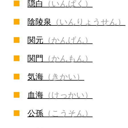
隠白
（いんぱく）
陰陵泉
（いんりょうせん）
関元
（かんげん）
関門
（かんもん）
気海
（きかい）
血海
（けっかい）
公孫
（こうそん）