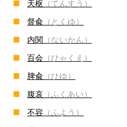
天枢
（てんすう）
督兪
（とくゆ）
内関
（ないかん）
百会
（ひゃくえ）
脾兪
（ひゆ）
腹哀
（ふくあい）
不容
（ふよう）