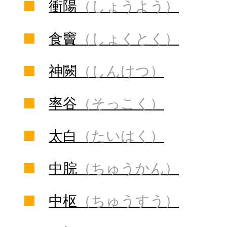
衝陽
（しょうよう）
食竇
（しょくとく）
神闕
（しんけつ）
率谷
（そっこく）
太白
（たいはく）
中脘
（ちゅうかん）
中枢
（ちゅうすう）