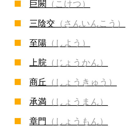
巨闕
（こけつ）
三陰交
（さんいんこう）
至陽
（しよう）
上脘
（じょうかん）
商丘
（しょうきゅう）
承満
（しょうまん）
章門
（しょうもん）