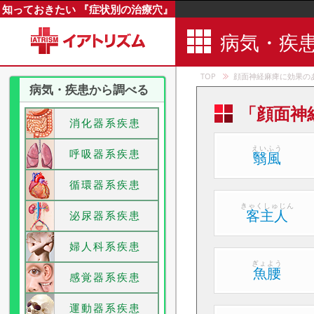
知っておきたい 『症状別の治療穴』
病気・疾
TOP
顔面神経麻痺に効果の
病気・疾患から調べる
「顔面神
消化器系疾患
えいふう
呼吸器系疾患
翳風
循環器系疾患
きゃくしゅじん
客主人
泌尿器系疾患
婦人科系疾患
ぎょよう
魚腰
感覚器系疾患
運動器系疾患