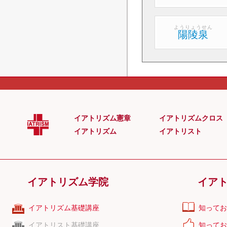
足部
腹痛
下痢
頭部
便秘
頻尿
ようりょうせん
頸部
陽陵泉
咳嗽
頭痛
肩背部
上腕部
めまい
耳鳴り
前腕部
不眠
冷え性
手部
更年期障害
生理不順
背部
腰臀部
生理痛
不妊症
大腿部
ED
神経症
イアトリズム憲章
イアトリズムクロス
下腿部
うつ症状
認知症
イアトリズム
イアトリスト
足部
イアトリズム学院
イア
イアトリズム基礎講座
知ってお
イアトリスト基礎講座
知ってお