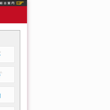
つ
骨
ん
鬢
関