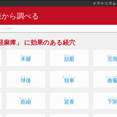
患から調べる
ある治療穴
経麻痺」 に効果のある経穴
かりょう
がんえん
かんこ
禾髎
頷厭
完
きゅうご
きょうしゃ
きょくび
球後
頬車
曲
きんしゅく
げいこう
げかん
筋縮
迎香
下