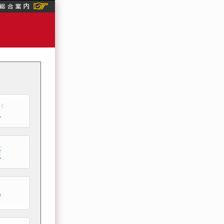
く
沢
い
貞
会