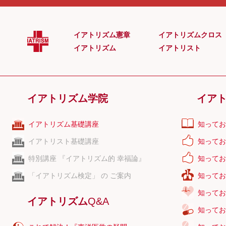
動悸
高血圧
食欲不振
消化不良
イアトリズム憲章
イアトリズムクロス
腹痛
下痢
イアトリズム
イアトリスト
便秘
頻尿
咳嗽
頭痛
めまい
耳鳴り
イアトリズム学院
イア
不眠
冷え性
更年期障害
生理不順
イアトリズム基礎講座
知ってお
生理痛
不妊症
イアトリスト基礎講座
知ってお
ED
神経症
特別講座 『イアトリズム的 幸福論』
知ってお
うつ症状
認知症
「イアトリズム検定」 の ご案内
知ってお
知ってお
イアトリズム
Q&A
知ってお