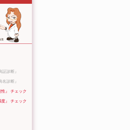
病証診断』
病名診断』
能性』 チェック
満度』 チェック