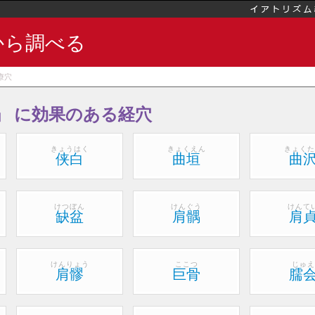
から調べる
療穴
」 に効果のある経穴
きょうはく
きょくえん
きょくた
侠白
曲垣
曲
けつぼん
けんぐう
けんて
缺盆
肩髃
肩
けんりょう
ここつ
じゅえ
肩髎
巨骨
臑