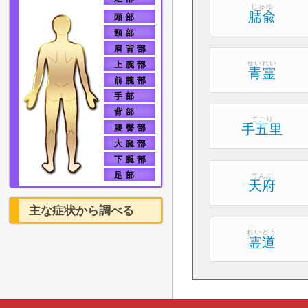
じゅゆ
臑兪
頭部
神経系疾患
頸部
肩背部
心療内科系疾患
せいれい
上腕部
青霊
前腕部
全身的疾患・他
手部
背部
てごり
手五里
腰臀部
大腿部
下腿部
足部
てんぷ
天府
主な症状から調べる
れいどう
霊道
肩こり
四十肩
腰痛
坐骨神経痛
膝関節痛
腱鞘炎
眼精疲労
疲労感