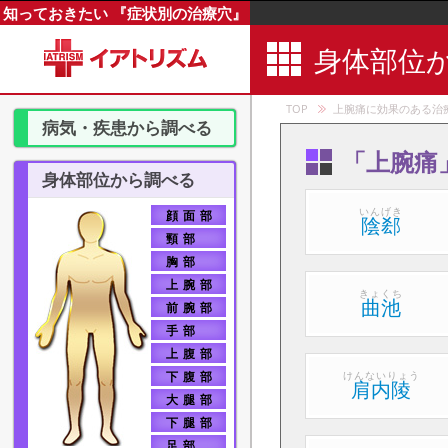
知っておきたい 『症状別の治療穴』
身体部位
TOP
上腕痛に効果のある治
病気・疾患から調べる
「上腕痛
消化器系疾患
身体部位から調べる
いんげき
顔面部
呼吸器系疾患
陰郄
頸部
循環器系疾患
胸部
上腕部
きょくち
曲池
泌尿器系疾患
前腕部
手部
婦人科系疾患
上腹部
下腹部
けんないりょう
肩内陵
感覚器系疾患
大腿部
下腿部
運動器系疾患
足部