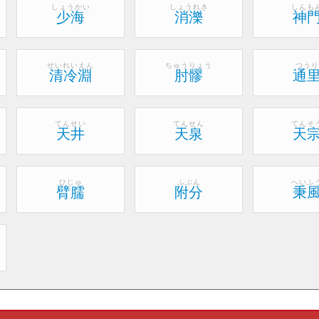
しょうかい
しょうれき
しんも
少海
消濼
神
せいれいえん
ちゅうりょう
つうり
清冷淵
肘髎
通
てんせい
てんせん
てんそ
天井
天泉
天
ひじゅ
ふぶん
へいふ
臂臑
附分
秉