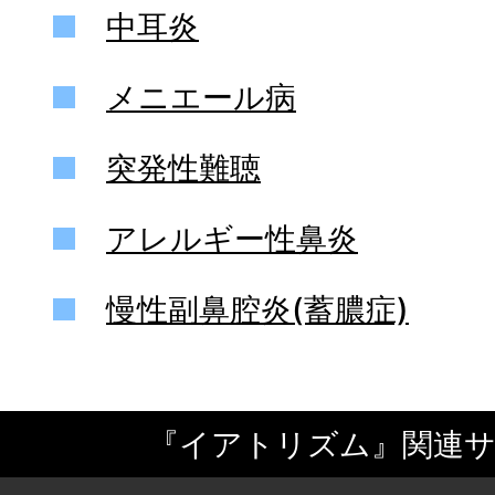
中耳炎
メニエール病
突発性難聴
アレルギー性鼻炎
慢性副鼻腔炎(蓄膿症)
『イアトリズム』関連