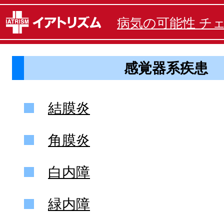
病気の可能性 チ
感覚器系疾患
結膜炎
角膜炎
白内障
緑内障