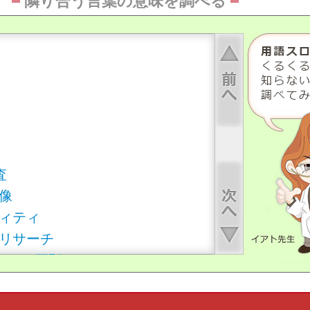
隣り合う言葉の意味を調べる
ィ
上へ
下へ
査
像
ィティ
リサーチ
ンの8原則
ー
ー症候群