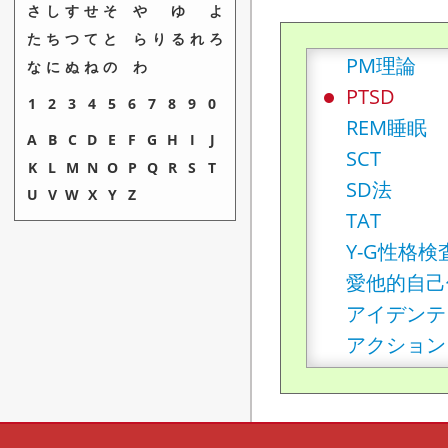
NBM
さ
し
す
せ
そ
や
ゆ
よ
P-Fスタデ
た
ち
つ
て
と
ら
り
る
れ
ろ
PM理論
な
に
ぬ
ね
の
わ
PTSD
1
2
3
4
5
6
7
8
9
0
REM睡眠
A
B
C
D
E
F
G
H
I
J
SCT
K
L
M
N
O
P
Q
R
S
T
SD法
U
V
W
X
Y
Z
TAT
Y-G性格検
愛他的自己
アイデンテ
アクション
アクスライ
アジテータ
アスペルガ