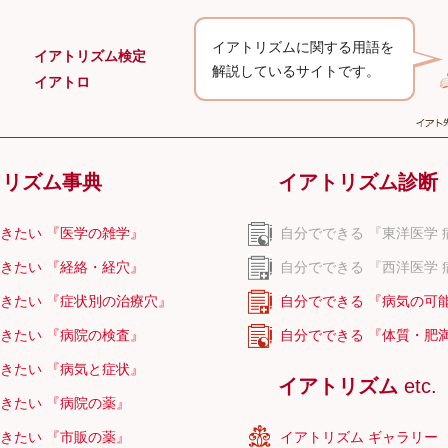
ント
イアトリズムに関する用語を
イアトリズム検定
解説しているサイトです。
ルドレン
イアトロ
ン
トリズム事典
イアトリズム診断
ンス知覚
きたい 『医学の雑学』
自分でできる 『東洋医学 
ョン
きたい 『経絡・経穴』
自分でできる 『西洋医学 
きたい 『症状別の治療穴』
自分でできる 『病気の可
きたい 『病院の検査』
自分でできる 『体質・肥
きたい 『病気と症状』
イアトリズム
etc.
きたい 『病院の薬』
きたい 『市販の薬』
イアトリズム ギャラリー