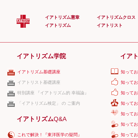
遊び
アタッチメ
イアトリズム憲章
イアトリズムクロス
アダルトチ
イアトリズム
イアトリスト
アデクショ
アニマ
アニミズム
イアトリズム学院
イア
アニムス
アフォーダ
イアトリズム基礎講座
知ってお
アブダクジ
イアトリスト基礎講座
知ってお
特別講座 『イアトリズム的 幸福論』
知ってお
「イアトリズム検定」 の ご案内
知ってお
知ってお
イアトリズム
Q&A
知ってお
これで解決！『東洋医学の疑問』
知ってお