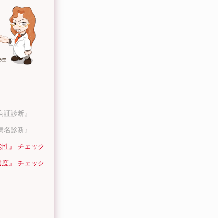
病証診断』
病名診断』
能性』 チェック
満度』 チェック