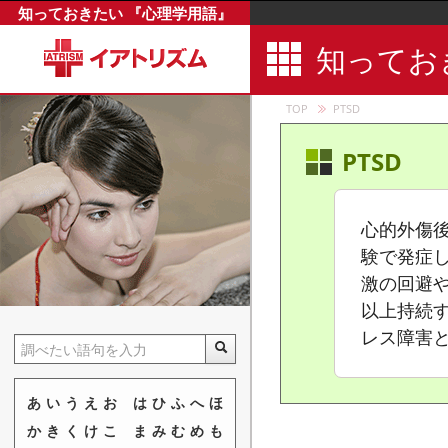
知っておきたい 『心理学用語』
知ってお
TOP
PTSD
ABCDEモ
PTSD
BDD
CMI
心的外傷
EBM
験で発症し
EMDR
激の回避
EPPS性格
以上持続
EQ
レス障害
HTPテスト
IP
あ
い
う
え
お
は
ひ
ふ
へ
ほ
IRM
か
き
く
け
こ
ま
み
む
め
も