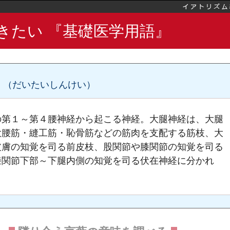
手動脈の枝
足動脈
きたい 『基礎医学用語』
足動脈の枝
粗面
（だいたいしんけい）
ン
の第１～第４腰神経から起こる神経。大腿神経は、大腿
大腰筋・縫工筋・恥骨筋などの筋肉を支配する筋枝、大
皮膚の知覚を司る前皮枝、股関節や膝関節の知覚を司る
膝関節下部～下腿内側の知覚を司る伏在神経に分かれ
筋