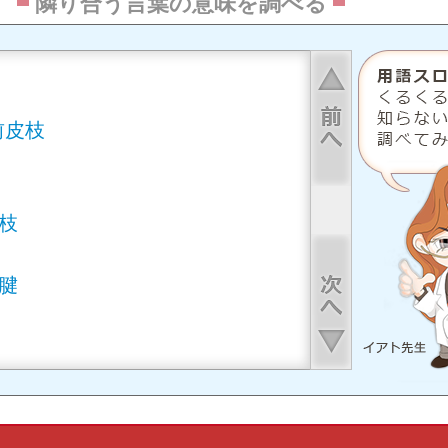
隣り合う言葉の意味を調べる
上へ
前皮枝
枝
下へ
腱