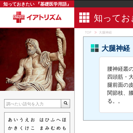
知っておきたい 『基礎医学用語』
第4背側中
第4背側中
知ってお
第4背側中
第5中足骨
TOP
大腿神経
大円筋
大腿神経
ダイオキシ
大胸筋
腰神経叢
大頬骨筋
四頭筋・
退行
腿前面の
大後頭神経
関節枝、
大鎖骨上窩
る。。
大耳介神経
体性感覚野
あ
い
う
え
お
は
ひ
ふ
へ
ほ
大腿筋膜張
か
き
く
け
こ
ま
み
む
め
も