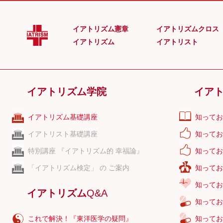
大動脈
大動脈弓
イアトリズム憲章
イアトリズムクロス
大動脈小体
イアトリズム
イアトリスト
大動脈弁
タイト結合
大内臓神経
イアトリズム学院
イア
大内転筋
体内被曝
イアトリズム基礎講座
知ってお
大脳
イアトリスト基礎講座
知ってお
特別講座 『イアトリズム的 幸福論』
知ってお
「イアトリズム検定」 の ご案内
知ってお
知ってお
イアトリズム
Q&A
知ってお
これで解決！『東洋医学の疑問』
知ってお