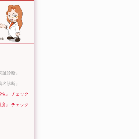
病証診断』
病名診断』
能性』 チェック
満度』 チェック