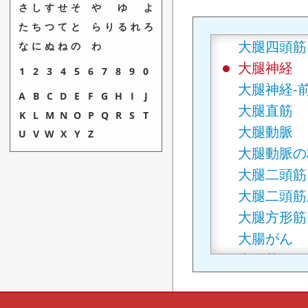
大腿骨
さ
し
す
せ
そ
や
ゆ
よ
大腿骨頭
た
ち
つ
て
と
ら
り
る
れ
ろ
大腿四頭筋
な
に
ぬ
ね
の
わ
大腿神経
1
2
3
4
5
6
7
8
9
0
大腿神経‐
A
B
C
D
E
F
G
H
I
J
大腿直筋
K
L
M
N
O
P
Q
R
S
T
大腿動脈
U
V
W
X
Y
Z
大腿動脈の
大腿二頭筋
大腿二頭筋
大腿方形筋
大腸がん
大腸菌
大殿筋
大転子