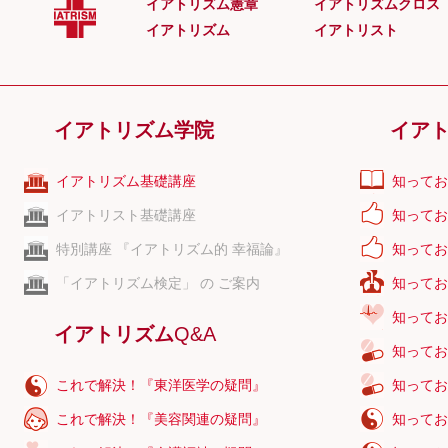
イアトリズム憲章
イアトリズムクロス
尿生殖三角
イアトリズム
イアトリスト
尿素
尿道
尿道海綿体
イアトリズム学院
イア
尿道括約筋
尿道球腺
イアトリズム基礎講座
知ってお
尿毒症
イアトリスト基礎講座
知ってお
特別講座 『イアトリズム的 幸福論』
知ってお
「イアトリズム検定」 の ご案内
知ってお
知ってお
イアトリズム
Q&A
知ってお
これで解決！『東洋医学の疑問』
知ってお
これで解決！『美容関連の疑問』
知ってお