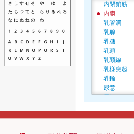
内閉鎖筋
さ
し
す
せ
そ
や
ゆ
よ
た
ち
つ
て
と
ら
り
る
れ
ろ
内膜
な
に
ぬ
ね
の
わ
乳管洞
乳腺
1
2
3
4
5
6
7
8
9
0
乳糖
A
B
C
D
E
F
G
H
I
J
乳頭
K
L
M
N
O
P
Q
R
S
T
U
V
W
X
Y
Z
乳頭線
乳様突起
乳輪
尿意
尿管
尿細管
尿細管再吸
尿酸
尿生殖隔膜