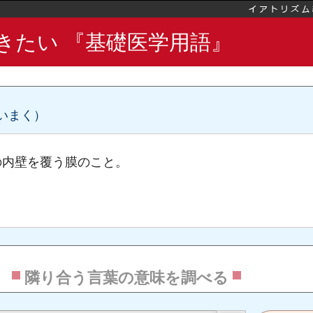
経
きたい 『基礎医学用語』
脈
神経
神経
いまく）
の内壁を覆う膜のこと。
物質
隣り合う言葉の意味を調べる