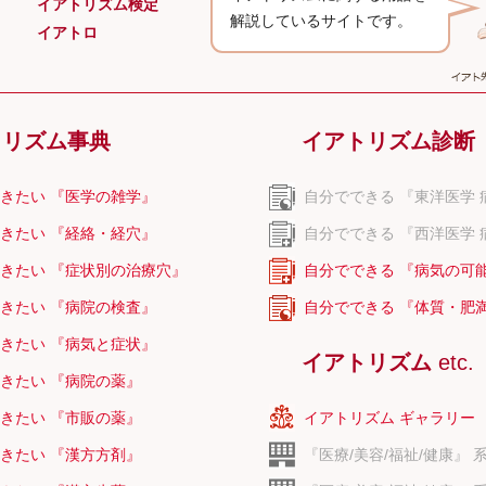
イアトリズム検定
解説しているサイトです。
イアトロ
トリズム事典
イアトリズム診断
きたい 『医学の雑学』
自分でできる 『東洋医学 
きたい 『経絡・経穴』
自分でできる 『西洋医学 
きたい 『症状別の治療穴』
自分でできる 『病気の可
きたい 『病院の検査』
自分でできる 『体質・肥
きたい 『病気と症状』
イアトリズム
etc.
きたい 『病院の薬』
きたい 『市販の薬』
イアトリズム ギャラリー
きたい 『漢方方剤』
『医療/美容/福祉/健康』 