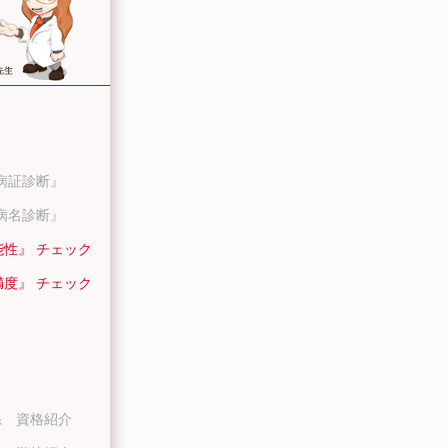
病証診断』
病名診断』
能性』 チェック
満度』 チェック
系 資格紹介