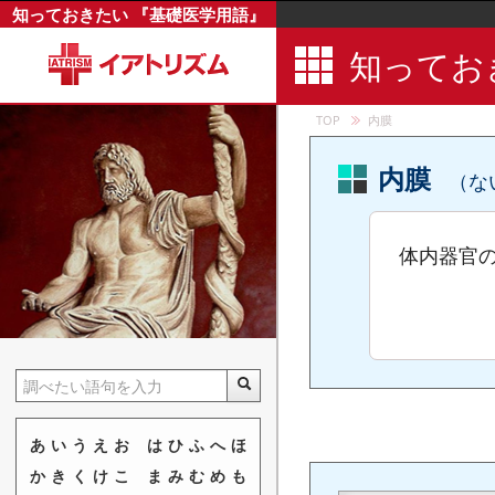
知っておきたい 『基礎医学用語』
内側足底神
知ってお
内側足底動
内側足背皮
TOP
内膜
内側腓腹皮
内転筋管
内膜
（な
内頭蓋底
内反足
体内器官
内部環境
内部寄生虫
内腹斜筋
内分泌
内分泌撹乱
内分泌疾患
あ
い
う
え
お
は
ひ
ふ
へ
ほ
内分泌腺
か
き
く
け
こ
ま
み
む
め
も