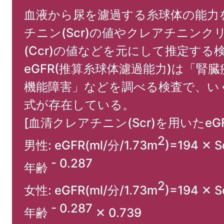
血液から尿を濾過する糸球体の能力
チニン(Scr)の値やクレアチニンク
(Ccr)の値などを元にして推定する
eGFR(推算糸球体濾過能力)は「腎
機能障害」などを調べる検査で、い
式が存在している。
[血清クレアチニン(Scr)を用いたeG
2
男性: eGFR(ml/分/1.73m
)=194 ✕ S
- 0.287
年齢
2
女性: eGFR(ml/分/1.73m
)=194 ✕ S
- 0.287
年齢
✕ 0.739