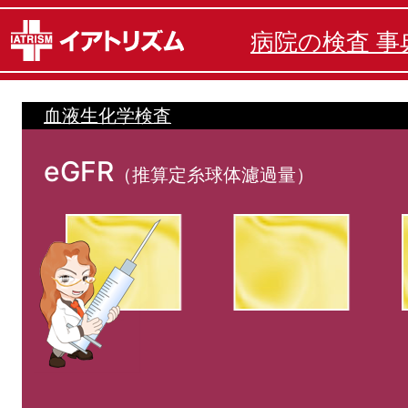
病院の検査 事
血液生化学検査
eGFR
（推算定糸球体濾過量）