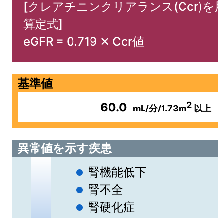
[クレアチニンクリアランス(Ccr)を
算定式]
eGFR = 0.719 ✕ Ccr値
基準値
2
60.0
mL/分/1.73m
以上
異常値を示す疾患
腎機能低下
腎不全
腎硬化症